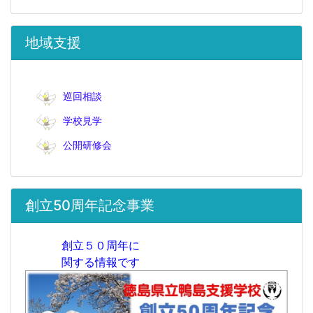
地域支援
巡回相談
学校見学
公開研修会
創立50周年記念事業
創立５０周年に
関する
情報で
す