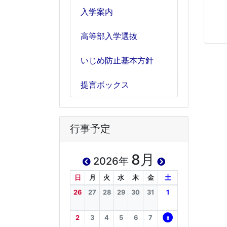
入学案内
高等部入学選抜
いじめ防止基本方針
提言ボックス
行事予定
8月
2026年
日
月
火
水
木
金
土
26
27
28
29
30
31
1
2
3
4
5
6
7
8