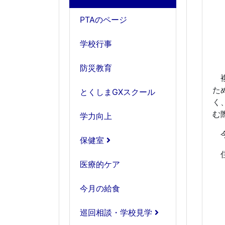
PTAのページ
学校行事
防災教育
複
た
とくしまGXスクール
く
む
学力向上
今
保健室
住
医療的ケア
今月の給食
巡回相談・学校見学